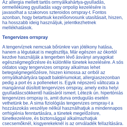
Az allergia mellett tartós orrnyálkahártya-gyulladás,
orrmelléküreg gyulladás vagy orrpolip kezelésére is
javasolhat a szakorvos szteroidos orrspray-t. Fontos
azonban, hogy betartsuk kezelőorvosunk utasításait, hiszen,
ha hosszabb ideig használjuk, jelentkezhetnek
mellékhatások.
Tengervizes orrspray
A tengervíznek nemcsak bőrünkre van jótékony hatása,
hanem a légutakat is megtisztítja. Már egészen az ókortól
kezdve használják a tengerben lévő ásványi anyagokat
egészségmegőrzésre és különféle tünetek kezelésére. A sós
oldatos vagy tengervizes orrspray alkalmas lehet
betegségmegelőzésre, hiszen kimossa az orrból az
orrnyálkahártyára tapadt baktériumokat, allergiaszezonban
pedig a port és a polleneket is. Egyik népszerű változata a
mangánnal dúsított tengervizes orrspray, amely extra helyi
gyulladáscsökkentő hatásáról ismert. Létezik ún. hipertóniás
tengervizes orrspray is, amit durva orrdugulás esetén
vethetünk be. A sima fiziológiás tengervizes orrspray-t a
hozzászokás veszélye nélkül használhatjuk a mindennapos
orrhigiénia fenntartására, a tünetek megelőzésre,
tünetkezelésre, és biztonsággal alkalmazhatjuk
csecsemőknél, kisgyerekeknél is az orrváladék fellazítására.