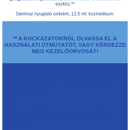
eszköz.**
Sterimar nyugtató orrkrém, 12,5 ml: kozmetikum.
** A KOCKÁZATOKRÓL OLVASSA EL A
HASZNÁLATI ÚTMUTATÓT, VAGY KÉRDEZZE
MEG KEZELŐORVOSÁT!
Kapcsolat
Forgalmazó: Pharmanext Kft info@pharmanext.hu +36 1 275
4281
Kövessen minket:
Menü
Termékek
A mi történetünk
Blog
Gyakori kérdések
Információk