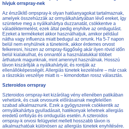
hívjuk orrspray-nek
Az érszűkítő orrpspray-k olyan hatóanyagokat tartalmaznak,
amelyek összehúzzák az orrnyálkahártyában lévő ereket, így
szüntetve meg a nyálkahártya duzzanatát, csökkentve a
váladéktermelést, ezek által pedig enyhítve az orrdugulást.
Ezeket a termékeket akkor használhatjuk, amikor például
nátha vagy influenza miatt bedugul az orrunk. Ha 5-7 napon
belül nem enyhülnek a tüneteink, akkor érdemes orvost
felkeresni, hiszen az orrspray-függőség akár ilyen rövid időn
belül kialakulhat, és onnantól a használatukkal többet
árthatunk magunknak, mint amennyit használnak. Hosszú
távon kiszárítják a nyálkahártyát, és rontják az
ellenállóképességét. Allergiás tünetek kezelésére – már csak
a rászokás veszélye miatt is – kimondottan rossz választás.
Szteroidos orrspray
Szteroidos orrspray-ket kizárólag vény ellenében patikában
vehetünk, és csak orvosunk előírásainak megfelelően
szabad alkalmaznunk. Ezek a gyógyszerek csökkentik az
orrnyálkahártya gyulladásait, hatékonyak lehetnek allergiás
eredetű orrfolyás és orrdugulás esetén. A szteroidos
orrspray-k orvosi felügyelet mellett hosszabb távon is
alkalmazhatóak különösen az allergiás tünetek enyhítésére.