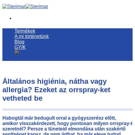
Skip
to
content
Termékek
A mi történetünk
Blog
GYIK
hellopatika.hu
Általános higiénia, nátha vagy
allergia? Ezeket az orrspray-ket
vetheted be
Habogtál már bedugult orral a gyógyszerész előtt,
amikor visszakérdezett, hogy pontosan milyen orrspray-t
szeretnél? Persze a tüneteid elmondása után szakértő
segítséget kapsz, de nem árthat, ha már eleve tudod,