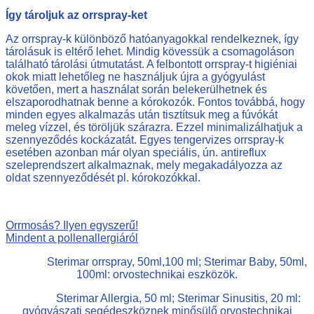
Így tároljuk az orrspray-ket
Az orrspray-k különböző hatóanyagokkal rendelkeznek, így
tárolásuk is eltérő lehet. Mindig kövessük a csomagoláson
található tárolási útmutatást. A felbontott orrspray-t higiéniai
okok miatt lehetőleg ne használjuk újra a gyógyulást
követően, mert a használat során belekerülhetnek és
elszaporodhatnak benne a kórokozók. Fontos továbbá, hogy
minden egyes alkalmazás után tisztítsuk meg a fúvókát
meleg vízzel, és töröljük szárazra. Ezzel minimalizálhatjuk a
szennyeződés kockázatát. Egyes tengervizes orrspray-k
esetében azonban már olyan speciális, ún. antireflux
szeleprendszert alkalmaznak, mely megakadályozza az
oldat szennyeződését pl. kórokozókkal.
Orrmosás? Ilyen egyszerű!
Mindent a pollenallergiáról
Sterimar orrspray, 50ml,100 ml; Sterimar Baby, 50ml,
100ml: orvostechnikai eszközök.
Sterimar Allergia, 50 ml; Sterimar Sinusitis, 20 ml:
gyógyászati segédeszköznek minősülő orvostechnikai