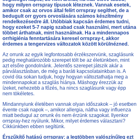
hogy milyen orrspray típusok léteznek. Vannak esetek,
amikor csak az orvos által felírt orrspray segíthet, de a
bedugult orr gyors orvoslására számos készítmény
rendelkezésedre áll. Utóbbiak kapcsán érdemes tudni,
hogy ezeket 5-7 napig szabad csak használni, mert utána
többet árthatnak, mint használnak. Ha a mindennapos
orrhigiénia fenntartására keresel orrspray-t, akkor
érdemes a tengervizes változatok között körülnézned.
Az orrunk az egyik legfontosabb érzékszervünk, szaglásunk
pedig meghatározóbb szerepet tölt be az életünkben, mint
azt elsőre gondolnánk. Jelentős szerepet játszik akár a
párválasztásban, de még a baráti kapcsolatainkban is. A
covid óta sokan tudjuk, hogy hogyan változtathatja meg a
mindennapokat a szaglás hiánya. Máshogy érezzük az
ízeket, nehezebb a főzés, ha nincs szaglásunk vagy épp
nem tökéletes.
Mindannyiunk életében vannak olyan időszakok – jó esetben
évente csak napok –, amikor allergia, nátha vagy influenza
miatt bedugul az orrunk és nem érzünk szagokat. Ilyenkor
orrspray-hez nyúlunk. Mikor, milyet érdemes választani?
Cikkünkben ebben segítünk.
Érszűkítő hatású orrspray: a legtöbben valószínűleg ezt